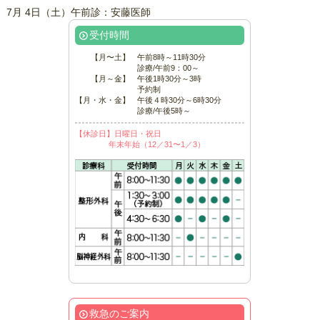
7月 4日（土）午前診：安藤医師
受付時間
【月〜土】
午前8時～11時30分
診療/午前9：00～
【月～金】
午後1時30分～3時
予約制
【月・水・金】
午後４時30分～6時30分
診療/午後5時～
【休診日】日曜日・祝日
年末年始（12／31〜1／3）
救急のご案内