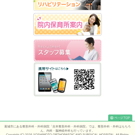
[
このページ
葛城市にある整形外科・外科病院「吉本整形外科・外科病院」では、整形外科・外科はもちろ
のTOPへ
ん、内科・脳神経外科も行っています。
Copyright (C) 2026 YOSHIMOTO ORTHOPAEDIC AND SURGICAL HOSPITAL, All Rights