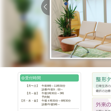
受付時間
【月〜土】
午前8時～11時30分
診療/午前9：00～
【月～金】
午後1時30分～3時
予約制
【月・水・金】
午後４時30分～6時30分
診療/午後5時～