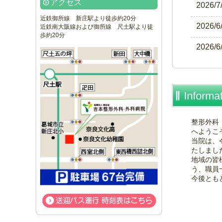
アクセス
2026/7
近鉄御所線 新庄駅より徒歩約20分
2026/6
近鉄南大阪線および御所線 尺土駅より徒
歩約20分
2026/6
Informa
整形外科
へようこ
当院は、
たしまし
地域の皆
う、職員
今後とも