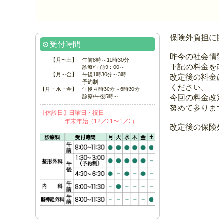
保険外負担に
受付時間
昨今の社会情
【月〜土】
午前8時～11時30分
下記の料金を
診療/午前9：00～
【月～金】
午後1時30分～3時
改定後の料金
予約制
ください。
【月・水・金】
午後４時30分～6時30分
診療/午後5時～
今回の料金改
努めて参りま
【休診日】日曜日・祝日
年末年始（12／31〜1／3）
改定後の保険